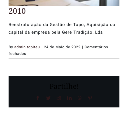
Media Center
2010
Recrutamento
Reestruturação da Gestão de Topo; Aquisição do
capital da empresa pela Gere Tradição, Lda
By
admin.topiteu
|
24 de Maio de 2022
|
Comentários
em
fechados
2010
Partilhe!
Facebook
Twitter
Reddit
LinkedIn
WhatsApp
Pinterest