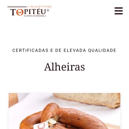
Skip
to
Tog
content
Nav
Home
A Topitéu
CERTIFICADAS E DE ELEVADA QUALIDADE
Alheiras
Produtos
História da Alheira
Contactos