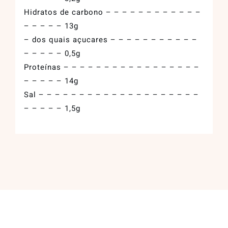
Hidratos de carbono – – – – – – – – – – – –
– – – – – 13g
– dos quais açucares – – – – – – – – – – –
– – – – – 0,5g
Proteínas – – – – – – – – – – – – – – – – –
– – – – – 14g
Sal – – – – – – – – – – – – – – – – – – – –
– – – – – 1,5g