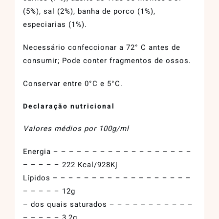
(5%), sal (2%), banha de porco (1%),
especiarias (1%).
Necessário confeccionar a 72° C antes de
consumir; Pode conter fragmentos de ossos.
Conservar entre 0°C e 5°C.
Declaração nutricional
Valores médios por 100g/ml
Energia – – – – – – – – – – – – – – – – – –
– – – – – 222 Kcal/928Kj
Lípidos – – – – – – – – – – – – – – – – – –
– – – – – 12g
– dos quais saturados – – – – – – – – – – –
– – – – – 3,2g