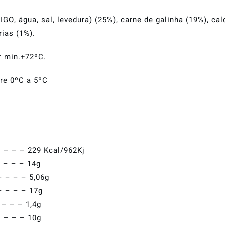
RIGO, água, sal, levedura) (25%), carne de galinha (19%), c
rias (1%).
r min.+72ºC.
re 0ºC a 5ºC
– – – – 229 Kcal/962Kj
– – – – 14g
– – – – 5,06g
– – – – 17g
 – – – 1,4g
– – – – 10g