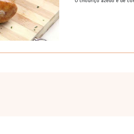
O chouriço azedo é de co