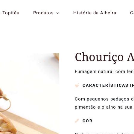
A Topitéu
Produtos
História da Alheira
C
Curados
Enchidos
Chouriço 
Fumagem natural com lenh
CARACTERÍSTICAS I
Com pequenos pedaços de 
pimentão e o alho na sua
COR