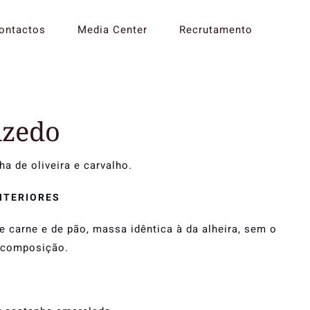
ontactos
Media Center
Recrutamento
Fumados
Azedo
a de oliveira e carvalho.
NTERIORES
carne e de pão, massa idêntica à da alheira, sem o
 composição.