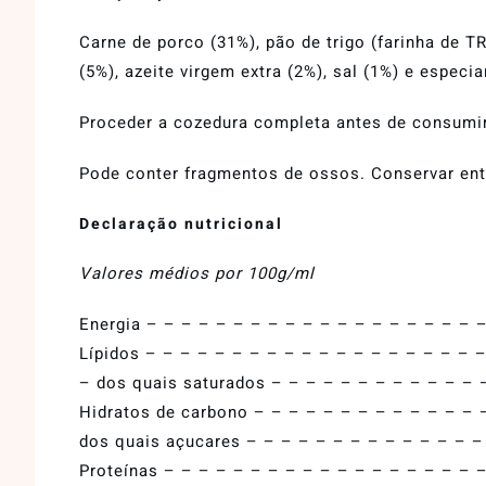
Carne de porco (31%), pão de trigo (farinha de T
(5%), azeite virgem extra (2%), sal (1%) e especia
Proceder a cozedura completa antes de consumi
Pode conter fragmentos de ossos. Conservar ent
Declaração nutricional
Valores médios por 100g/ml
Energia – – – – – – – – – – – – – – – – – – – 
Lípidos – – – – – – – – – – – – – – – – – – – 
– dos quais saturados – – – – – – – – – – – – 
Hidratos de carbono – – – – – – – – – – – – – 
dos quais açucares – – – – – – – – – – – – – –
Proteínas – – – – – – – – – – – – – – – – – – 