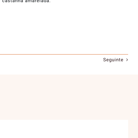
r castanha amarelada.
Seguinte